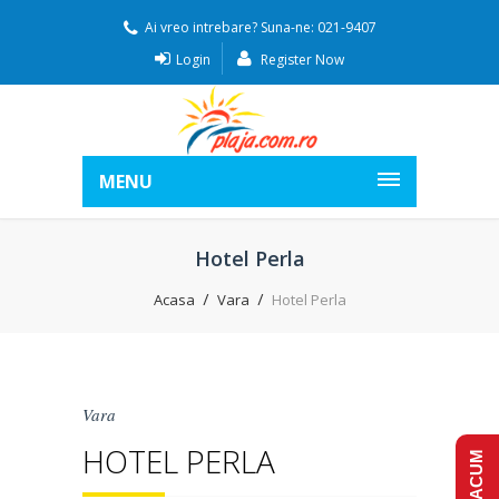
Ai vreo intrebare? Suna-ne: 021-9407
Login
Register Now
MENU
Hotel Perla
Acasa
Vara
Hotel Perla
Vara
HOTEL PERLA