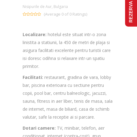
REZERVA ACUM
Nisipurile de Aur, Bulgaria
(Average 0 of 0 Ratings)
Localizare:
hotelul este situat intr-o zona
linistita a statiunii, la 450 de metri de plaja si
asigura facilitati excelente pentru turistii care
isi doresc odihna si relaxare intr-un spatiu
primitor.
Facilitati:
restaurant, gradina de vara, lobby
bar, piscina exterioara cu sectiune pentru
copii, pool bar, centru balneologic, jacuzzi,
sauna, fitness in aer liber, tenis de masa, sala
de internet, masa de biliard, casa de schimb
valutar, safe la receptie ai si parcare.
Dotari camere:
TV, minibar, telefon, aer
conditionat, internet (contra-cost), grup