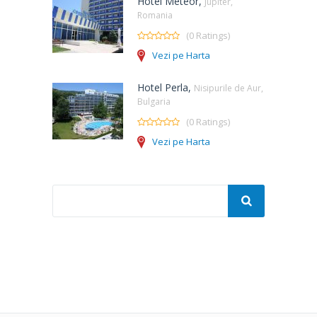
Hotel Meteor,
Jupiter,
Romania
(0 Ratings)
Vezi pe Harta
Hotel Perla,
Nisipurile de Aur,
Bulgaria
(0 Ratings)
Vezi pe Harta
Caută
după: